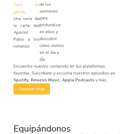
Para Su
de los
sermones
gloria
.
para
Una serie de
profundizar
la carta del
en ellos y
Apóstol
descubrir
Pablo a los
cómo vivirlos
romanos.
en el día a
día.
Encuentra nuestro contenido en tus plataformas
favoritas. Suscríbete y escucha nuestros episodios en
Spotify, Amazon Music, Apple Podcasts
y más.
Conocer más
Equipándonos