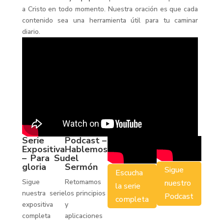
a Cristo en todo momento. Nuestra oración es que cada
contenido sea una herramienta útil para tu caminar
diario.
Serie
Podcast –
Expositiva
Hablemos
– Para Su
del
gloria
Sermón
Sigue
Escucha
Sigue
Retomamos
nuestro
la serie
nuestra serie
los principios
Podcast
completa
expositiva
y
completa
aplicaciones