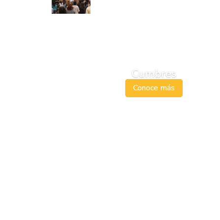
Creemos
, que la iglesia
se
Comunidad
vive en
.
Nuestras Comunidades
Cumbres
Misionales son familias de
discípulos enviados por el
Conoce más
Espíritu Santo para vivir el
evangelio en lo cotidiano.
Bajo el cuidado de nuestros
pastores, cultivamos el
apoyo mutuo, el consejo
bíblico y el testimonio
intencional. Nuestro anhelo
es multiplicar discípulos
que, transformados por la
gracia, asuman el llamado
de guiar a otros en esta
misión. ¡Hay un lugar para ti
en la comunidad más
cercana!